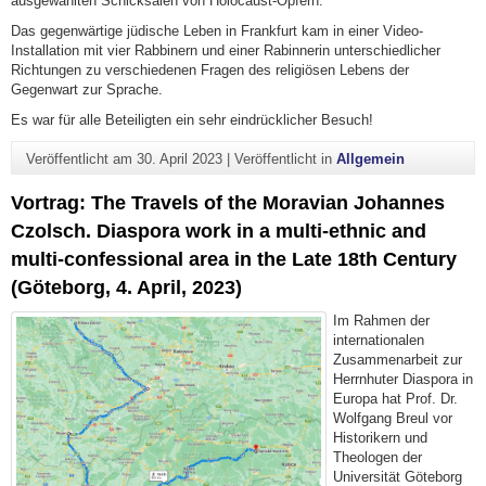
ausgewählten Schicksalen von Holocaust-Opfern.
Das gegenwärtige jüdische Leben in Frankfurt kam in einer Video-
Installation mit vier Rabbinern und einer Rabinnerin unterschiedlicher
Richtungen zu verschiedenen Fragen des religiösen Lebens der
Gegenwart zur Sprache.
Es war für alle Beteiligten ein sehr eindrücklicher Besuch!
Veröffentlicht am
30. April 2023
|
Veröffentlicht in
Allgemein
Vortrag: The Travels of the Moravian Johannes
Czolsch. Diaspora work in a multi-ethnic and
multi-confessional area in the Late 18th Century
(Göteborg, 4. April, 2023)
Im Rahmen der
internationalen
Zusammenarbeit zur
Herrnhuter Diaspora in
Europa hat Prof. Dr.
Wolfgang Breul vor
Historikern und
Theologen der
Universität Göteborg