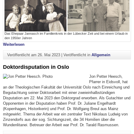
Das Ehepaar Jannasch im Familienkreis in der Lübecker Zeit und bei einem Urlaub in
den 1950er Jahren
"Gedenken an Wilhelm und Elisabeth Jannasch in Lübeck (
Weiterlesen
Veröffentlicht am
26. Mai 2023
|
Veröffentlicht in
Allgemein
Doktordisputation in Oslo
Jon Petter Heesch,
Pfarrer in Eidsvoll, hat
an der Theologischen Fakultät der Universität Oslo nach Einreichung und
Begutachtung seiner Doktorarbeit mit einer zweieinhalbstündigen
Disputation am 22. Mai 2023 den Doktorgrad erworben. Als Gutachter und
Opponenten in der Disputation haben Prof. Dr. Juliane Engelhardt
(Kopenhagen, Historikerin) und Prof. Dr. Wolfgang Breul aus Mainz
mitgewirkt. Thema der Arbeit war ein zentraler Text Nikolaus Ludwig von
Zinzendorfs aus der sog. Sichtungszeit, die 34 Homilien über die
Wundenlitanei. Betreuer der Arbeit war Prof. Dr. Tarald Rasmussen.