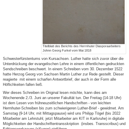
Titelblatt des Berichts des Herrnhuter Diasporaarbeiters
Johnn Georg Furkel vom Mai 1818
Schwesterfürstentums von Kursachsen. Luther hatte sich zuvor über die
Unterdrückung der evangelischen Lehre in einem öffentlichen gedruckten
Sendschreiben beschwert. In einem Schreiben vom 30. Dezember 1522
hatte Herzog Georg von Sachsen Martin Luther zur Rede gestellt. Dieser
reagierte mit einem scharfen Antwortbrief, der auch in der Form alle
Höflichkeiten fallen ließ.
Wer dieses Schreiben im Original lesen möchte, kann dies am
Wochenende 2./3. Juni an unserer Fakultät tun. Der Freitag (14-18 Uhr)
ist dem Lesen von frühneuzeitlichen Handschriften - von leichten
Herrnhuter-Schreiben bis zum schwierigeren Luther-Brief - gewidmet. Am
Samstag (9-14 Uhr, mit Mittagspause) wird uns Philipp Tögel (bis 2022
Mitarbeiter am Lehrstuhl, jetzt Mitarbeiter am KIT in Karlsruhe) in digitale
Möglichkeiten der Handschriftentransskription (insbes. Transscribus) und
Editionswerkzeuge (oXygen) einführen.