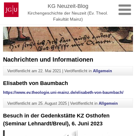
Zum
Johannes
KG Neuzeit-Blog
Inhalt
Gutenberg-
Kirchengeschichte der Neuzeit (Ev. Theol.
springen
Universität
Fakultät Mainz)
Mainz
Nachrichten und Informationen
Veröffentlicht am
22. Mai 2021
|
Veröffentlicht in
Allgemein
Elisabeth von Baumbach
https://www.ev.theologie.uni-mainz.de/elisabeth-von-baumbach/
Veröffentlicht am
25. August 2025
|
Veröffentlicht in
Allgemein
Besuch in der Gedenkstätte KZ Osthofen
(Seminar Lehnardt/Breul), 6. Juni 2023