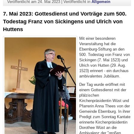
Veröffentlicht am
24. Mai 2023
|
Veröffentlicht in
Allgemein
7. Mai 2023: Gottesdienst und Vorträge zum 500.
Todestag Franz von Sickingens und Ulrich von
Huttens
Mit einer besonderen
Veranstaltung hat die
Ebernburg-Stiftung an den
500. Todestag von Franz von
Sickingen (7. Mai 1523) und
Ulrich von Hutten (29. Aug.
1523) erinnert - ein durchaus
ambivalentes Jubiläum.
Der Tag wurde eröffnet mit
einem Gottesdienst mit der
pfälzischen
Kirchenpräsidentin Wüst und
Pfarrerin Anna Thees von der
Gemeinde Ebernburg. In ihrer
Predigt zum Sonntag Kantate
erinnerte Kirchenpräsidentin
Dorothee Wüst an die
Ambivalenz der "großen