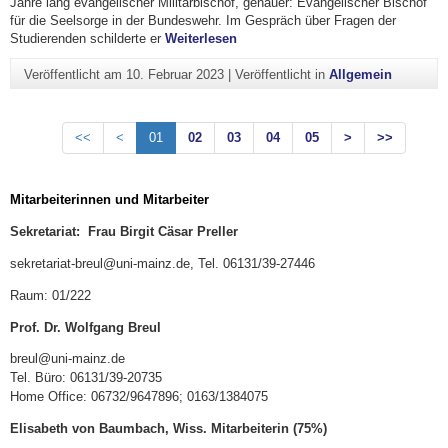
Jahre lang evangelischer Militärbischof, genauer: Evangelischer Bischof
für die Seelsorge in der Bundeswehr. Im Gespräch über Fragen der
"Seminargespräch mit dem ehemali
Studierenden schilderte er
Weiterlesen
Veröffentlicht am
10. Februar 2023
|
Veröffentlicht in
Allgemein
<<
<
01
02
03
04
05
>
>>
Mitarbeiterinnen und Mitarbeiter
Sekretariat: Frau Birgit Cäsar Preller
sekretariat-breul@uni-mainz.de, Tel. 06131/39-27446
Raum: 01/222
Prof. Dr. Wolfgang Breul
breul@uni-mainz.de
Tel. Büro: 06131/39-20735
Home Office: 06732/9647896; 0163/1384075
Elisabeth von Baumbach, Wiss. Mitarbeiterin (75%)