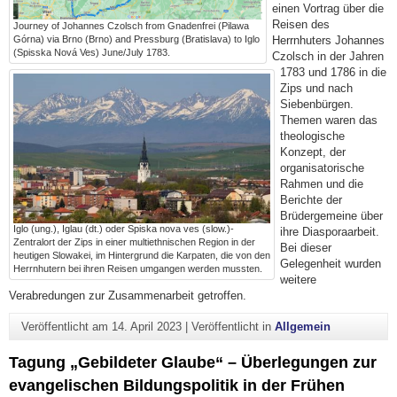
einen Vortrag über die
Reisen des
Journey of Johannes Czolsch from Gnadenfrei (Pilawa
Górna) via Brno (Brno) and Pressburg (Bratislava) to Iglo
Herrnhuters Johannes
(Spisska Nová Ves) June/July 1783.
Czolsch in der Jahren
1783 und 1786 in die
Zips und nach
Siebenbürgen.
Themen waren das
theologische
Konzept, der
organisatorische
Rahmen und die
Berichte der
Brüdergemeine über
Iglo (ung.), Iglau (dt.) oder Spiska nova ves (slow.)-
ihre Diasporaarbeit.
Zentralort der Zips in einer multiethnischen Region in der
Bei dieser
heutigen Slowakei, im Hintergrund die Karpaten, die von den
Gelegenheit wurden
Herrnhutern bei ihren Reisen umgangen werden mussten.
weitere
Verabredungen zur Zusammenarbeit getroffen.
Veröffentlicht am
14. April 2023
|
Veröffentlicht in
Allgemein
Tagung „Gebildeter Glaube“ – Überlegungen zur
evangelischen Bildungspolitik in der Frühen