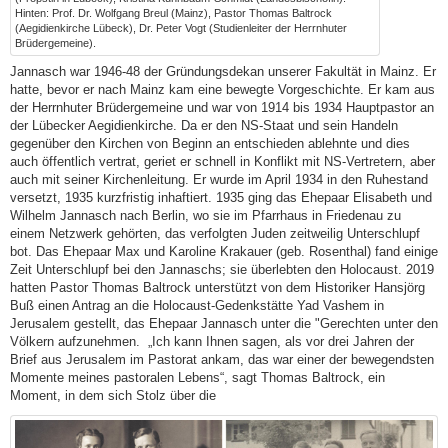
Hinten: Prof. Dr. Wolfgang Breul (Mainz), Pastor Thomas Baltrock
(Aegidienkirche Lübeck), Dr. Peter Vogt (Studienleiter der Herrnhuter
Brüdergemeine).
Jannasch war 1946-48 der Gründungsdekan unserer Fakultät in Mainz. Er
hatte, bevor er nach Mainz kam eine bewegte Vorgeschichte. Er kam aus
der Herrnhuter Brüdergemeine und war von 1914 bis 1934 Hauptpastor an
der Lübecker Aegidienkirche. Da er den NS-Staat und sein Handeln
gegenüber den Kirchen von Beginn an entschieden ablehnte und dies
auch öffentlich vertrat, geriet er schnell in Konflikt mit NS-Vertretern, aber
auch mit seiner Kirchenleitung. Er wurde im April 1934 in den Ruhestand
versetzt, 1935 kurzfristig inhaftiert. 1935 ging das Ehepaar Elisabeth und
Wilhelm Jannasch nach Berlin, wo sie im Pfarrhaus in Friedenau zu
einem Netzwerk gehörten, das verfolgten Juden zeitweilig Unterschlupf
bot. Das Ehepaar Max und Karoline Krakauer (geb. Rosenthal) fand einige
Zeit Unterschlupf bei den Jannaschs; sie überlebten den Holocaust. 2019
hatten Pastor Thomas Baltrock unterstützt von dem Historiker Hansjörg
Buß einen Antrag an die Holocaust-Gedenkstätte Yad Vashem in
Jerusalem gestellt, das Ehepaar Jannasch unter die "Gerechten unter den
Völkern aufzunehmen. „Ich kann Ihnen sagen, als vor drei Jahren der
Brief aus Jerusalem im Pastorat ankam, das war einer der bewegendsten
Momente meines pastoralen Lebens“, sagt Thomas Baltrock, ein
Moment, in dem sich Stolz über die