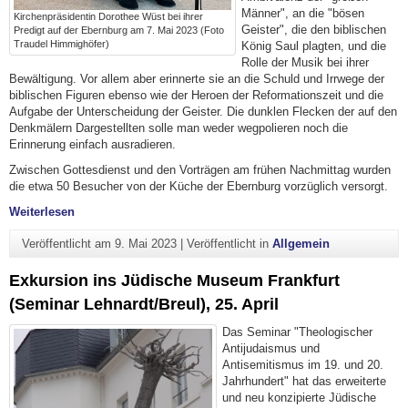
Männer", an die "bösen
Kirchenpräsidentin Dorothee Wüst bei ihrer
Geister", die den biblischen
Predigt auf der Ebernburg am 7. Mai 2023 (Foto
Traudel Himmighöfer)
König Saul plagten, und die
Rolle der Musik bei ihrer
Bewältigung. Vor allem aber erinnerte sie an die Schuld und Irrwege der
biblischen Figuren ebenso wie der Heroen der Reformationszeit und die
Aufgabe der Unterscheidung der Geister. Die dunklen Flecken der auf den
Denkmälern Dargestellten solle man weder wegpolieren noch die
Erinnerung einfach ausradieren.
Zwischen Gottesdienst und den Vorträgen am frühen Nachmittag wurden
die etwa 50 Besucher von der Küche der Ebernburg vorzüglich versorgt.
"7. Mai 2023: Gottesdienst und Vorträge zum 500. Todesta
Weiterlesen
Veröffentlicht am
9. Mai 2023
|
Veröffentlicht in
Allgemein
Exkursion ins Jüdische Museum Frankfurt
(Seminar Lehnardt/Breul), 25. April
Das Seminar "Theologischer
Antijudaismus und
Antisemitismus im 19. und 20.
Jahrhundert" hat das erweiterte
und neu konzipierte Jüdische