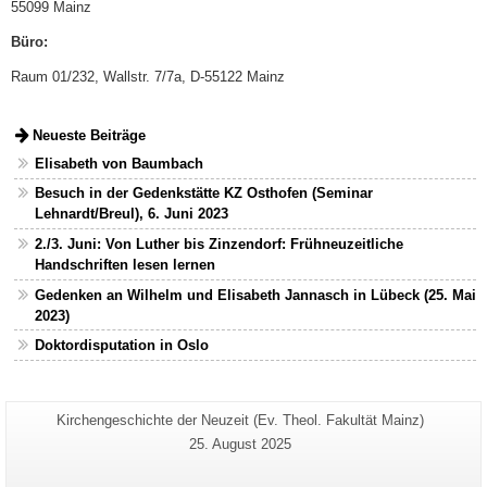
55099 Mainz
Büro:
Raum 01/232, Wallstr. 7/7a, D-55122 Mainz
Neueste Beiträge
Elisabeth von Baumbach
Besuch in der Gedenkstätte KZ Osthofen (Seminar
Lehnardt/Breul), 6. Juni 2023
2./3. Juni: Von Luther bis Zinzendorf: Frühneuzeitliche
Handschriften lesen lernen
Gedenken an Wilhelm und Elisabeth Jannasch in Lübeck (25. Mai
2023)
Doktordisputation in Oslo
Zusätzliche
Seiten-
Kirchengeschichte der Neuzeit (Ev. Theol. Fakultät Mainz)
Name:
Informationen
Letzte
25. August 2025
Aktualisierung:
zu