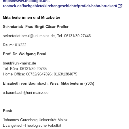
https://www.theologie.uni-
rostock.de/fachgebiete/kirchengeschichte/prof-dr-hahn-bruckart/
Mitarbeiterinnen und Mitarbeiter
Sekretariat: Frau Birgit Cäsar Preller
sekretariat-breul@uni-mainz.de, Tel. 06131/39-27446
Raum: 01/222
Prof. Dr. Wolfgang Breul
breul@uni-mainz.de
Tel. Büro: 06131/39-20735
Home Office: 06732/9647896; 0163/1384075
Elisabeth von Baumbach, Wiss. Mitarbeiterin (75%)
e.baumbach@uni-mainz.de
Post:
Johannes Gutenberg Universität Mainz
Evangelisch-Theologische Fakultät