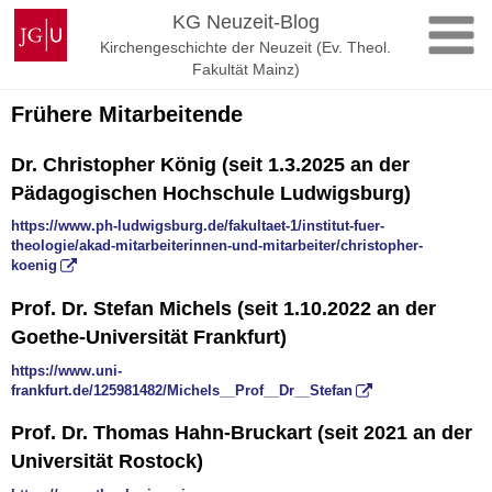
Zum
Johannes
KG Neuzeit-Blog
Inhalt
Gutenberg-
Kirchengeschichte der Neuzeit (Ev. Theol.
springen
Universität
Fakultät Mainz)
Mainz
Frühere Mitarbeitende
Dr. Christopher König (seit 1.3.2025 an der
Pädagogischen Hochschule Ludwigsburg)
https://www.ph-ludwigsburg.de/fakultaet-1/institut-fuer-
theologie/akad-mitarbeiterinnen-und-mitarbeiter/christopher-
koenig
Prof. Dr. Stefan Michels (seit 1.10.2022 an der
Goethe-Universität Frankfurt)
https://www.uni-
frankfurt.de/125981482/Michels__Prof__Dr__Stefan
Prof. Dr. Thomas Hahn-Bruckart (seit 2021 an der
Universität Rostock)